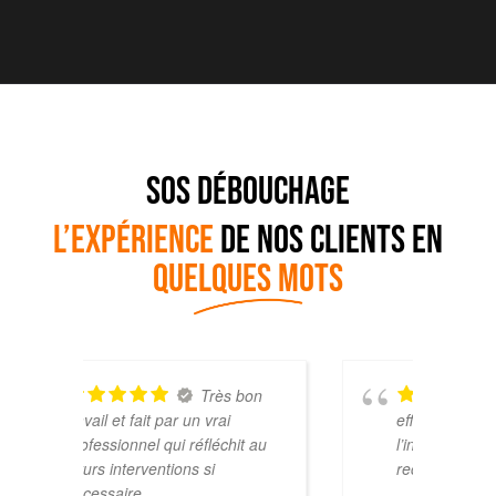
SOS DÉBOUCHAGE
L’EXPÉRIENCE
DE NOS CLIENTS EN
QUELQUES MOTS
bon
Rapide et
efficace avec retour précis de
s
t au
l’intervention …je
R
recommande vivement
a
r