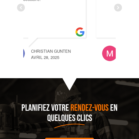
i
s
m
r
EN
MARION ROUGE
AVRIL 28, 2023
PLANIFIEZ VOTRE
RENDEZ-VOUS
EN
QUELQUES CLICS